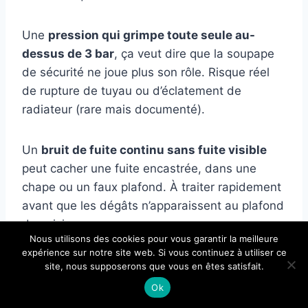
Une
pression qui grimpe toute seule au-
dessus de 3 bar
, ça veut dire que la soupape
de sécurité ne joue plus son rôle. Risque réel
de rupture de tuyau ou d’éclatement de
radiateur (rare mais documenté).
Un
bruit de fuite continu sans fuite visible
peut cacher une fuite encastrée, dans une
chape ou un faux plafond. À traiter rapidement
avant que les dégâts n’apparaissent au plafond
du voisin.
Nous utilisons des cookies pour vous garantir la meilleure
expérience sur notre site web. Si vous continuez à utiliser ce
Bourdonnement qui s’accompagne d’une
site, nous supposerons que vous en êtes satisfait.
odeur de gaz
près de la chaudière, on coupe
Ok
immédiatement et on appelle le 0 800 47 33