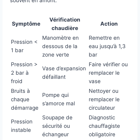
souvent en amont.
Vérification
Symptôme
Action
chaudière
Manomètre en
Remettre en
Pression <
dessous de la
eau jusqu’à 1,3
1 bar
zone verte
bar
Pression >
Faire vérifier ou
Vase d’expansion
2 bar à
remplacer le
défaillant
froid
vase
Bruits à
Nettoyer ou
Pompe qui
chaque
remplacer le
s’amorce mal
démarrage
circulateur
Soupape de
Diagnostic
Pression
sécurité ou
chauffagiste
instable
échangeur
obligatoire